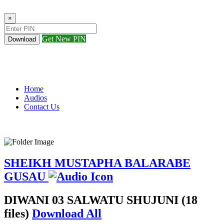
×
Get New PIN
Download
Home
Audios
Contact Us
SHEIKH MUSTAPHA BALARABE
GUSAU
DIWANI 03 SALWATU SHUJUNI (18
files)
Download All