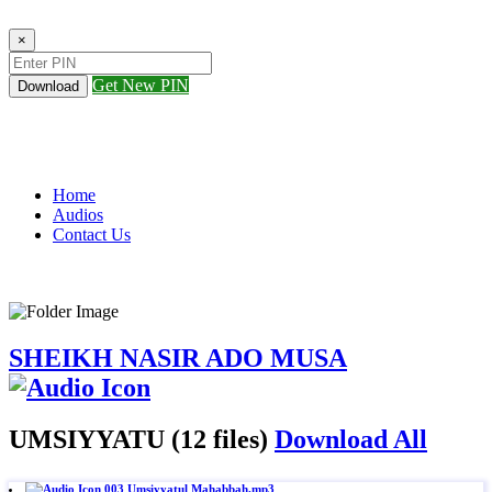
×
Get New PIN
Download
Home
Audios
Contact Us
SHEIKH NASIR ADO MUSA
UMSIYYATU (12 files)
Download All
003 Umsiyyatul Mahabbah.mp3